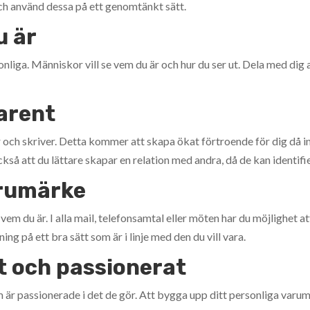
ch använd dessa på ett genomtänkt sätt.
u är
liga. Människor vill se vem du är och hur du ser ut. Dela med dig a
parent
gör och skriver. Detta kommer att skapa ökat förtroende för dig då in
kså att du lättare skapar en relation med andra, då de kan identifi
arumärke
a vem du är. I alla mail, telefonsamtal eller möten har du möjlighet att
g på ett bra sätt som är i linje med den du vill vara.
t och passionerat
 är passionerade i det de gör. Att bygga upp ditt personliga varum