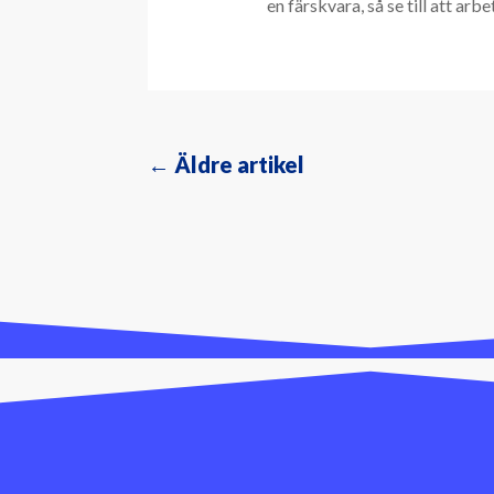
en färskvara, så se till att arbe
←
Äldre artikel