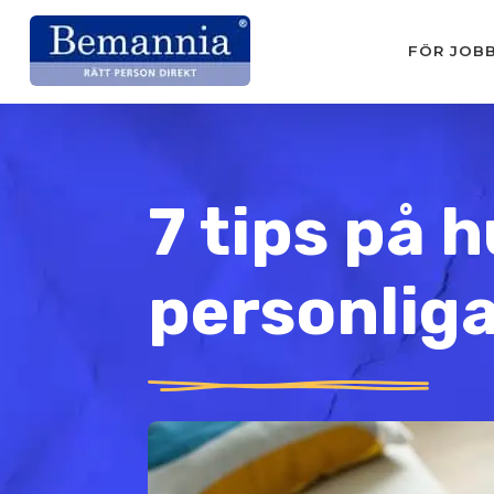
FÖR JOB
7 tips på 
personlig