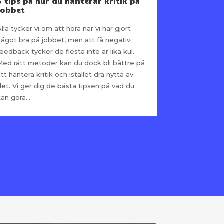
5 tips på hur du hanterar kritik på
jobbet
Alla tycker vi om att höra när vi har gjort
något bra på jobbet, men att få negativ
feedback tycker de flesta inte är lika kul.
Med rätt metoder kan du dock bli bättre på
att hantera kritik och istället dra nytta av
det. Vi ger dig de bästa tipsen på vad du
kan göra...