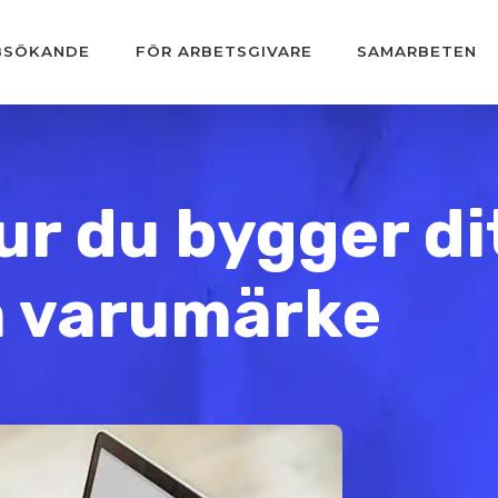
BSÖKANDE
FÖR ARBETSGIVARE
SAMARBETEN
hur du bygger di
a varumärke