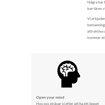
Några har f
karriären vi
Vi erbjude
bemannings
attraktiva
kommer att 
Open your mind
Hos oss strävar vi efter att ha ett öppet