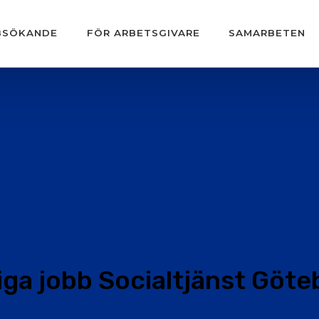
BSÖKANDE
FÖR ARBETSGIVARE
SAMARBETEN
iga jobb Socialtjänst Göte