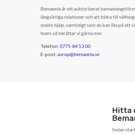
Bemannia är ett auktoriserat bemanningsföreta
långsiktiga relationer och att bidra till välfung
snabb hjälp, samtidigt som du kan lita på att v
team, så berättar vi gärna mer.
Telefon
:
0771-84 53 00
E-post:
avrop@bemannia.se
Hitta 
Bema
Sedan start