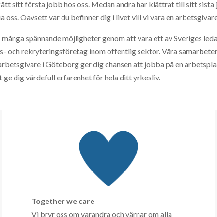
ått sitt första jobb hos oss. Medan andra har klättrat till sitt sista 
a oss. Oavsett var du befinner dig i livet vill vi vara en arbetsgivare
r många spännande möjligheter genom att vara ett av Sveriges led
- och rekryteringsföretag inom offentlig sektor. Våra samarbet
 arbetsgivare i Göteborg ger dig chansen att jobba på en arbetspl
ge dig värdefull erfarenhet för hela ditt yrkesliv.
Together we care
Vi bryr oss om varandra och värnar om alla