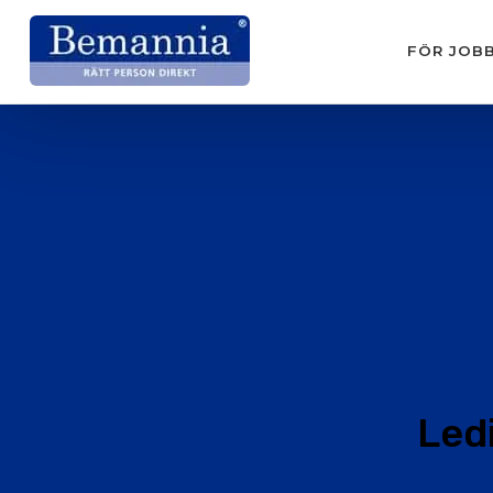
FÖR JOB
Led