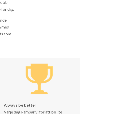
jobb i
 för dig.
ande
en med
ats som
Always be better
Varje dag kämpar vi för att bli lite