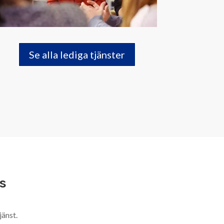
Se alla lediga tjänster
s
jänst.