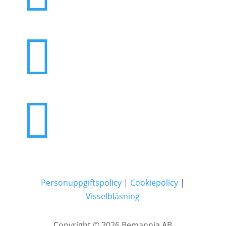


Personuppgiftspolicy
|
Cookiepolicy
|
Visselblåsning
Copyright © 2026 Bemannia AB