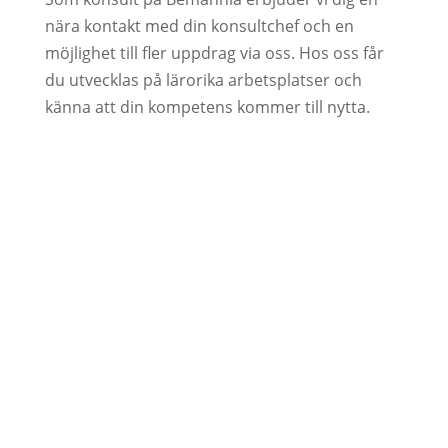
nära kontakt med din konsultchef och en
möjlighet till fler uppdrag via oss. Hos oss får
du utvecklas på lärorika arbetsplatser och
känna att din kompetens kommer till nytta.
Open your mind
Hos oss strävar vi efter att ha ett öppet sinne.
Att respektera alla vi möter och varandras
olikheter. Ett öppet sinne för oss innebär också