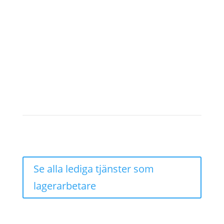
varandra. För att lyckas med detta krävs mod.
Att våga satsa även om det ligger en stor
utmaning framför oss. När vi vågar satsa kan vi
också ta oss framåt i vårt arbete. Då kan vi
uppnå våra mål, leverera resultat och ständigt
bli lite bättre än vad vi var igår.
Se alla lediga tjänster som
lagerarbetare