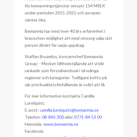
för bemanningstjänster omsatt 154 MSEK
under perioden 2015-2021 och avropen
väntas öka.
Bemannia har med över 40 års erfarenhet i
branschen möjlighet att med omsorg välja rätt
person direkt för varje uppdrag.
Staffan Bruzelius, koncernchef Bemannia
Group: - Mycket tillfredställande att vi blir
rankade som förstahandsval i så många
regioner och kategorier. Tydligare kvitto på
vår pris/kvalitetsförhållande är svårt att få.
För mer information kontakta Camilla
Lundquist,
E-post:
camilla.lundquist@bemannia.se
Telefon:
08-845 300
eller
0771-84 53 00
Hemsida:
www.bemannia.se
Facebook: