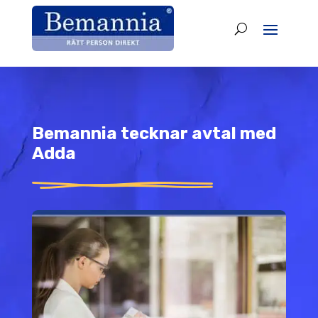
Bemannia tecknar avtal med
Adda