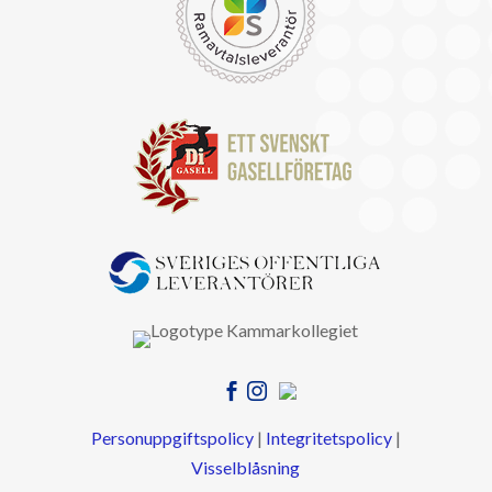


Personuppgiftspolicy
|
Integritetspolicy
|
Visselblåsning